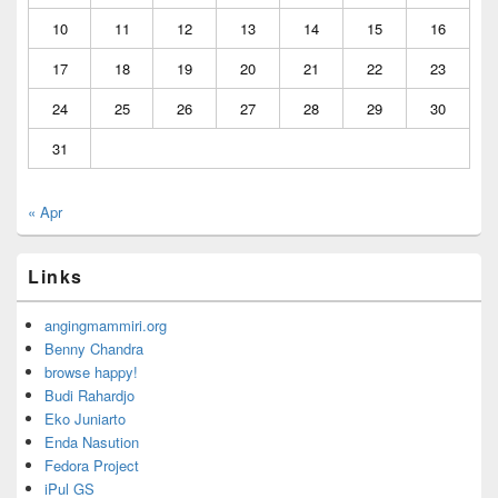
10
11
12
13
14
15
16
17
18
19
20
21
22
23
24
25
26
27
28
29
30
31
« Apr
Links
angingmammiri.org
Benny Chandra
browse happy!
Budi Rahardjo
Eko Juniarto
Enda Nasution
Fedora Project
iPul GS