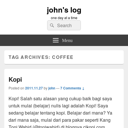
john's log
one day at a time
Search
Search
for:
Menu
TAG ARCHIVES:
COFFEE
Kopi
Posted on
2011.11.27
by
john
—
7 Comments ↓
Kopi! Salah satu alasan yang cukup baik bagi saya
untuk mulai (belajar) nulis lagi adalah Kopi! Saya
sedang belajar tentang kopi. Belajar dari mana? Ya
dari mana saja, mulai dari para pakar seperti Kang
Toni Wahid (@toniwahid) di blognya cikopi.com