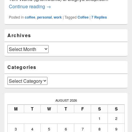
Kopi
Continue reading
→
Posted in
coffee
,
personal
,
work
|
Tagged
Coffee
|
7
Replies
Primary
Archives
Sidebar
Widget
Area
Archives
Categories
Categories
AUGUST 2026
M
T
W
T
F
S
S
1
2
3
4
5
6
7
8
9