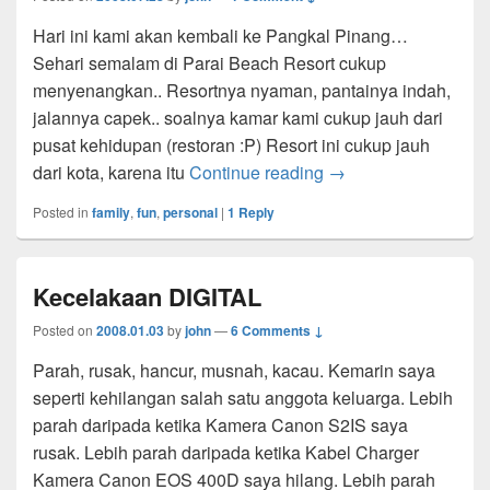
Hari ini kami akan kembali ke Pangkal Pinang…
Sehari semalam di Parai Beach Resort cukup
menyenangkan.. Resortnya nyaman, pantainya indah,
jalannya capek.. soalnya kamar kami cukup jauh dari
pusat kehidupan (restoran :P) Resort ini cukup jauh
Parai
dari kota, karena itu
Continue reading
→
Posted in
family
,
fun
,
personal
|
1
Reply
Kecelakaan DIGITAL
Posted on
2008.01.03
by
john
—
6 Comments ↓
Parah, rusak, hancur, musnah, kacau. Kemarin saya
seperti kehilangan salah satu anggota keluarga. Lebih
parah daripada ketika Kamera Canon S2IS saya
rusak. Lebih parah daripada ketika Kabel Charger
Kamera Canon EOS 400D saya hilang. Lebih parah