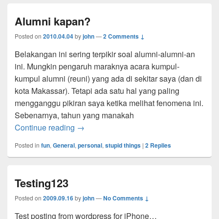
Alumni kapan?
Posted on
2010.04.04
by
john
—
2 Comments ↓
Belakangan ini sering terpikir soal alumni-alumni-an
ini. Mungkin pengaruh maraknya acara kumpul-
kumpul alumni (reuni) yang ada di sekitar saya (dan di
kota Makassar). Tetapi ada satu hal yang paling
mengganggu pikiran saya ketika melihat fenomena ini.
Sebenarnya, tahun yang manakah
Alumni kapan?
Continue reading
→
Posted in
fun
,
General
,
personal
,
stupid things
|
2
Replies
Testing123
Posted on
2009.09.16
by
john
—
No Comments ↓
Test posting from wordpress for iPhone…