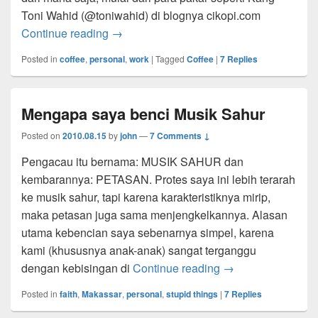
Toni Wahid (@toniwahid) di blognya cikopi.com
Kopi
Continue reading
→
Posted in
coffee
,
personal
,
work
|
Tagged
Coffee
|
7
Replies
Mengapa saya benci Musik Sahur
Posted on
2010.08.15
by
john
—
7 Comments ↓
Pengacau itu bernama: MUSIK SAHUR dan
kembarannya: PETASAN. Protes saya ini lebih terarah
ke musik sahur, tapi karena karakteristiknya mirip,
maka petasan juga sama menjengkelkannya. Alasan
utama kebencian saya sebenarnya simpel, karena
kami (khususnya anak-anak) sangat terganggu
Mengapa saya ben
dengan kebisingan di
Continue reading
→
Posted in
faith
,
Makassar
,
personal
,
stupid things
|
7
Replies