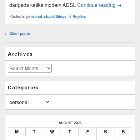
Kecelakaa
daripada ketika modem ADSL
Continue reading
→
Posted in
personal
,
stupid things
|
6
Replies
Post
←
Older posts
navigation
Primary
Archives
Sidebar
Widget
Area
Archives
Categories
Categories
AUGUST 2026
M
T
W
T
F
S
S