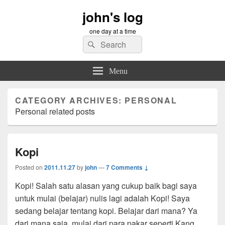
john's log
one day at a time
Search
Search
for:
Menu
CATEGORY ARCHIVES:
PERSONAL
Personal related posts
Kopi
Posted on
2011.11.27
by
john
—
7 Comments ↓
Kopi! Salah satu alasan yang cukup baik bagi saya
untuk mulai (belajar) nulis lagi adalah Kopi! Saya
sedang belajar tentang kopi. Belajar dari mana? Ya
dari mana saja, mulai dari para pakar seperti Kang