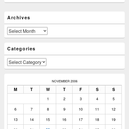
Primary
Archives
Sidebar
Widget
Area
Archives
Categories
Categories
NOVEMBER 2006
M
T
W
T
F
S
S
1
2
3
4
5
6
7
8
9
10
11
12
13
14
15
16
17
18
19