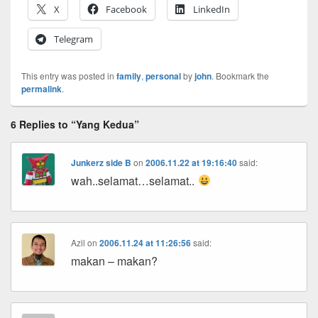
X
Facebook
LinkedIn
Telegram
This entry was posted in
family
,
personal
by
john
. Bookmark the
permalink
.
6 Replies to “Yang Kedua”
Junkerz side B
on
2006.11.22 at 19:16:40
said:
wah..selamat…selamat..
Azil
on
2006.11.24 at 11:26:56
said:
makan – makan?