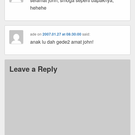
selamat john, smoga seperti bapaknya,
hehehe
ade
on
2007.01.27 at 08:30:00
said:
anak lu dah gede2 amat john!
Leave a Reply