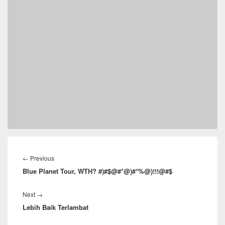
Post
navigation
Previous
←
Previous
Blue Planet Tour, WTH? #)#$@#*@)#*%@)!!!@#$
post:
Next
Next
→
Lebih Baik Terlambat
post: