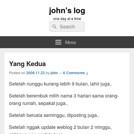
john's log
one day at a time
Search
Search
for:
Menu
Yang Kedua
Posted on
2006.11.22
by
john
—
6 Comments ↓
Setelah nunggu kurang-lebih 9 bulan, lahir juga..
Setelah berembuk milih nama 3 harian sama orang-
orang rumah, sepakat juga..
Setelah berusia seminggu, diposting juga..
Setelah nggak update weblog 2 bulan 2 minggu,