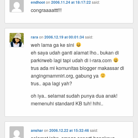
endhoot
on
2006.11.24 at 18:17:22
said:
congraaaattt!!!
rara
on
2006.12.19 at 00:01:34
said:
weh lama ga ke sini
eh saya udah ganti alamat lho.. bukan di
parkirweb lagi tapi udah di i-rara.com
trus ada mi komunitas blogger makassar di
angingmammiri.org, gabung ya
trus.. apa lagi yah?
oh iya.. selamat sudah punya dua anak!
memenuhi standard KB tuh! hihi..
anshar
on
2006.12.22 at 15:32:46
said: