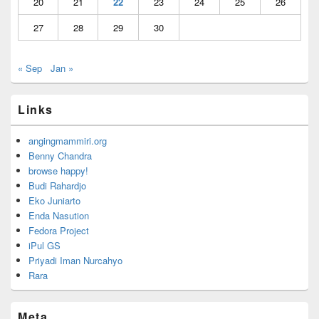
20
21
22
23
24
25
26
27
28
29
30
« Sep
Jan »
Links
angingmammiri.org
Benny Chandra
browse happy!
Budi Rahardjo
Eko Juniarto
Enda Nasution
Fedora Project
iPul GS
Priyadi Iman Nurcahyo
Rara
Meta