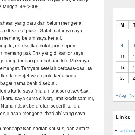
A tanggal 4/9/2006.
usahaan yang baru dan belum mengenal
M
a di kantor pusat. Salah satunya saya
g memang belum saya kenali.
ng itu, dan ketika mulai, penelepon
4
ir memang pak Erik yang di kantor saya,
11
1
rgabung dengan perusahaan tsb. Makanya
18
1
angat. Ternyata setelah berbasa-basi, ia
ian Ia menjelaskan pula kerja sama
25
2
bagai nama bank disebut).
enis kartu saya (malah langsung
nembak
,
« Aug
No
kartu saya cuma silver), limit kredit saat ini,
 Namun tidak berurutan seperti itu, dia
penjelasan mengenai ‘hadiah’ yang saya
Links
 mendapatkan hadiah khusus, dari antara
angingm