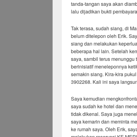
tanda-tangan saya akan diamb
lalu dijadikan bukti pembayara
Tak terasa, sudah siang, di M
belum ditelepon oleh Erik. Sa
siang dan melakukan keperlua
beberapa hal lain. Setelah ke
saya, sambil terus menunggu t
berinisiatif meneleponnya ke
semakin siang. Kira-kira puku
3902268. Kali ini saya langsu
Saya kemudian mengkonfronta
saya sudah ke hotel dan men
tidak dikenal. Saya juga men
saya kemarin dan meminta me
ke rumah saya. Oleh Erik, sa
melakukan reservasi KE MEREK