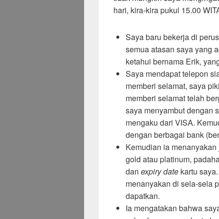
hari, kira-kira pukul 15.00 WIT
Saya baru bekerja di per
semua atasan saya yang ad
ketahui bernama Erik, yan
Saya mendapat telepon sia
memberi selamat, saya pik
memberi selamat telah be
saya menyambut dengan sem
mengaku dari VISA. Kemud
dengan berbagai bank (ber
Kemudian ia menanyakan j
gold atau platinum, padahal 
dan
expiry date
kartu saya.
menanyakan di sela-sela 
dapatkan.
Ia mengatakan bahwa saya