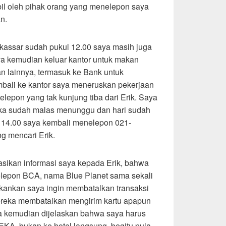
il oleh pihak orang yang menelepon saya
n.
akassar sudah pukul 12.00 saya masih juga
ya kemudian keluar kantor untuk makan
n lainnya, termasuk ke Bank untuk
mbali ke kantor saya meneruskan pekerjaan
elepon yang tak kunjung tiba dari Erik. Saya
tika sudah malas menunggu dan hari sudah
l 14.00 saya kembali menelepon 021-
ng mencari Erik.
sikan informasi saya kepada Erik, bahwa
elepon BCA, nama Blue Planet sama sekali
ekankan saya ingin membatalkan transaksi
reka membatalkan mengirim kartu apapun
ya kemudian dijelaskan bahwa saya harus
A, bukan ke hotel langsung, begitu pula