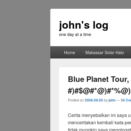
john's log
one day at a time
Primary
Home
Makassar Solar Halo
menu
Blue Planet Tour
#)#$@#*@)#*%@)
Posted on
2006.09.05
by
john
—
34 C
Cerita menyebalkan ini saya ur
menceritakan kembali kata-pe
tidak mungkin saya mengingat