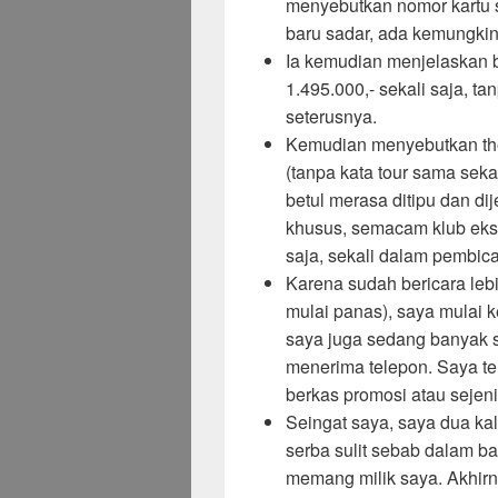
menyebutkan nomor kartu s
baru sadar, ada kemungkin
Ia kemudian menjelaskan 
1.495.000,- sekali saja, t
seterusnya.
Kemudian menyebutkan the
(tanpa kata tour sama seka
betul merasa ditipu dan di
khusus, semacam klub ekslu
saja, sekali dalam pembic
Karena sudah bericara lebi
mulai panas), saya mulai k
saya juga sedang banyak s
menerima telepon. Saya t
berkas promosi atau seje
Seingat saya, saya dua ka
serba sulit sebab dalam b
memang milik saya. Akhir