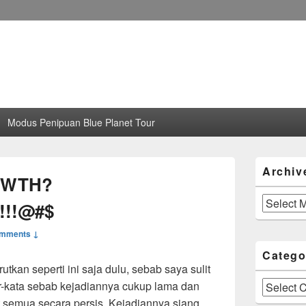
Modus Penipuan Blue Planet Tour
Primary
Archiv
Sidebar
, WTH?
Widget
Area
Archives
!!!@#$
omments ↓
Catego
utkan seperti ini saja dulu, sebab saya sulit
r-kata sebab kejadiannya cukup lama dan
Categories
 semua secara persis. Kejadiannya siang