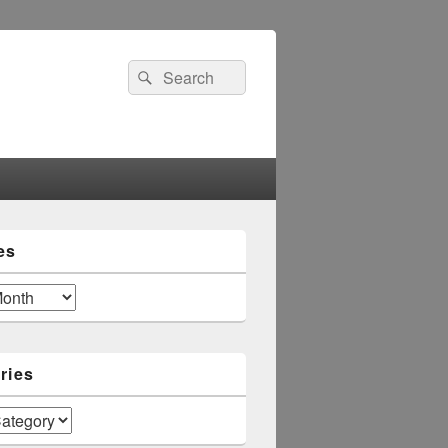
Search
Search
for:
es
ries