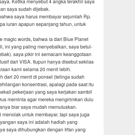
aya. Ketika menyebut 4 angka terakhir saya
an saya sudah dijebak.
bahwa saya harus membayar sejumlah Rp.
anpa iuran apapun sepanjang tahun, untuk
 magic words, bahwa ia dari Blue Planet
li, ini yang paling menyebalkan, saya betul-
jebak). saya pikir ini semacam keanggotaan
sif dari VISA. Itupun hanya disebut sekilas
araan kami selama 20 menit lebih.
h dari 20 menit di ponsel (telinga sudah
ehilangan konsentrasi, apalagi pada saat itu
ekali pekerjaan yang saya kerjakan sambil
erus meminta agar mereka mengirimkan dulu
nisnya biar saya mudah memutuskan.
li menolak untuk membayar, tapi saya juga
ayangan saya ini adalah hadiah yang
nya saya dihubungkan dengan Irfan yang