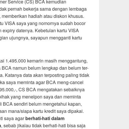
omer Service (CS) BCA kemudian
dak pernah bekerja sama dengan lembaga
i, memberikan hadiah atau diskon khusus.
tu VISA saya yang nomornya sudah bocor
 expiry datenya. Kebetulan kartu VISA
agian ujungnya, sayapun mengganti kartu
ksi 1.495.000 kemarin masih menggantung,
ma BCA namun belum lengkap dan belum ter-
a. Katanya data akan terposting paling tidak
tika saya meminta agar BCA meng-cancel
.495.000,-, CS BCA mengatakan sebaiknya
pihak yang menelpon saya dan meminta
i BCA sendiri belum mengetahui kapan,
an mana/siapa kartu kredit saya dipakai.
ti saya agar
berhati-hati dalam
n
, sebab jikalau tidak berhati-hati bisa saja