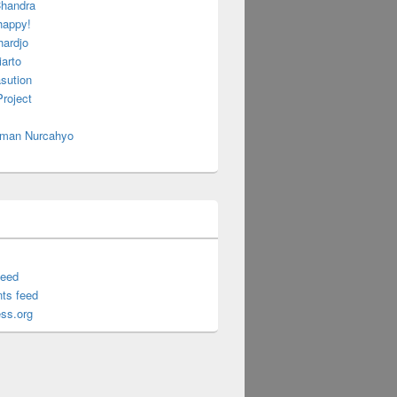
handra
happy!
hardjo
arto
sution
roject
 Iman Nurcahyo
feed
ts feed
ss.org