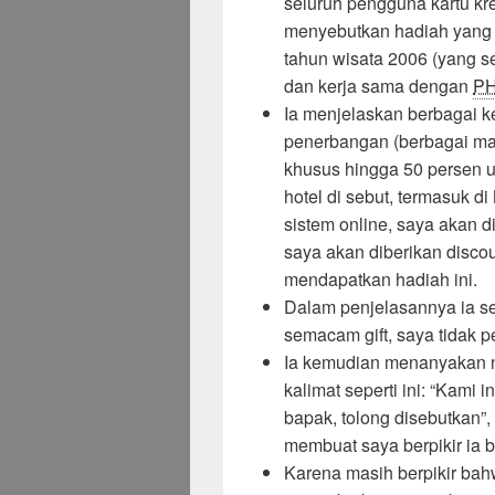
seluruh pengguna kartu kred
menyebutkan hadiah yang
tahun wisata 2006 (yang 
dan kerja sama dengan
PH
Ia menjelaskan berbagai k
penerbangan (berbagai ma
khusus hingga 50 persen u
hotel di sebut, termasuk 
sistem online, saya akan d
saya akan diberikan disco
mendapatkan hadiah ini.
Dalam penjelasannya ia s
semacam gift, saya tidak 
Ia kemudian menanyakan no
kalimat seperti ini: “Kami 
bapak, tolong disebutkan”,
membuat saya berpikir ia b
Karena masih berpikir bahw