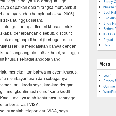
it, terpilih hanya 135 orang. Ia juga
Benny C
 saya dapatkan dalam rangka menyambut
browse 
Budi Ra
sebenarnya sudah hampir habis
nih
2006),
Eko Juni
RI
(kalau nggak salah)
.
Enda Na
euntungan berupa dicount khusus untuk
Fedora P
skapai penerbangan disebut), discount
iPul GS
ntuk menginap di hotel (berbagai nama
Priyadi
Rara
di Makassar). Ia mengatakan bahwa dengan
ikenali langsung oleh pihak hotel, sehingga
unt khusus sebagai anggota yang
Meta
elalu menekankan bahwa ini event khusus,
Log in
perlu membayar iuran dan sebagainya
Entries 
mor kartu kredit saya, kira-kira dengan
Commen
ingin mengkonfirmasi nomor kartu kredit
WordPre
 Kata kuncinya ialah konfirmasi, sehingga
enar-benar dari VISA.
a ini adalah telepon dari VISA, saya