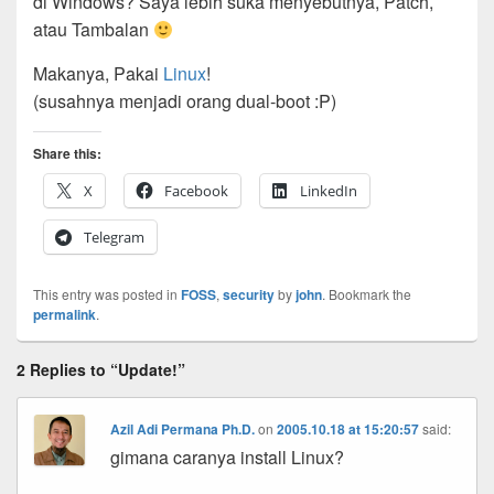
di Windows? Saya lebih suka menyebutnya, Patch,
atau Tambalan
Makanya, Pakai
Linux
!
(susahnya menjadi orang dual-boot :P)
Share this:
X
Facebook
LinkedIn
Telegram
This entry was posted in
FOSS
,
security
by
john
. Bookmark the
permalink
.
2 Replies to “Update!”
Azil Adi Permana Ph.D.
on
2005.10.18 at 15:20:57
said:
gimana caranya install Linux?