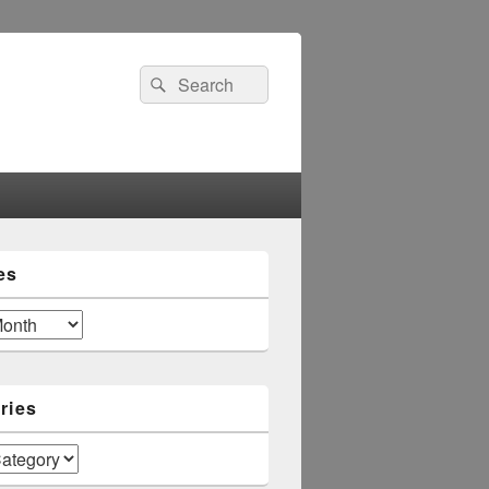
Search
Search
for:
es
ries