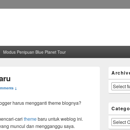
Modus Penipuan Blue Planet Tour
Primary
Archiv
Sidebar
aru
Widget
Area
Archives
omments ↓
ogger harus mengganti theme blognya?
Catego
mencari-cari
theme
baru untuk weblog ini.
Categories
as yang muncul dan mengganggu saya.