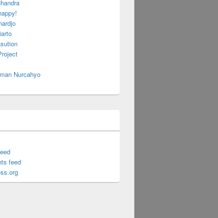
handra
happy!
hardjo
arto
sution
roject
 Iman Nurcahyo
feed
ts feed
ss.org