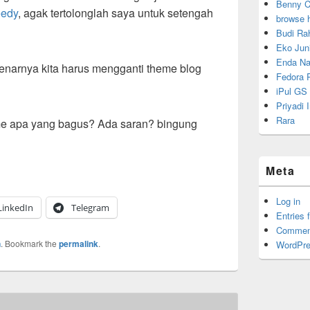
Benny C
eedy
, agak tertolonglah saya untuk setengah
browse 
Budi Ra
Eko Juni
Enda Na
narnya kita harus mengganti theme blog
Fedora P
iPul GS
Priyadi
Rara
 apa yang bagus? Ada saran? bingung
Meta
Log in
LinkedIn
Telegram
Entries 
Commen
n
. Bookmark the
permalink
.
WordPre