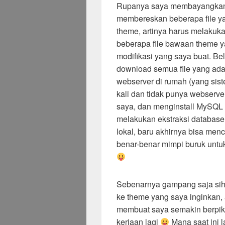
Rupanya saya membayangkan 
membereskan beberapa file ya
theme, artinya harus melakuk
beberapa file bawaan theme y
modifikasi yang saya buat. Be
download semua file yang ada
webserver di rumah (yang sist
kali dan tidak punya webserve
saya, dan menginstall MySQL d
melakukan ekstraksi database
lokal, baru akhirnya bisa m
benar-benar mimpi buruk untu
Sebenarnya gampang saja sih, 
ke theme yang saya inginkan, 
membuat saya semakin berpikir
kerjaan lagi
Mana saat ini l