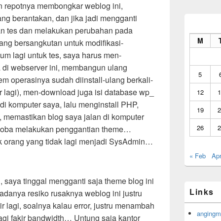
repotnya membongkar weblog ini,
ng berantakan, dan jika jadi mengganti
an tes dan melakukan perubahan pada
M
ang bersangkutan untuk modifikasi-
lum lagi untuk tes, saya harus men-
 di webserver ini, membangun ulang
5
em operasinya sudah diinstall-ulang berkali-
r lagi), men-download juga isi database wp_
12
1
i komputer saya, lalu menginstall PHP,
19
2
, memastikan blog saya jalan di komputer
26
2
encoba melakukan penggantian theme…
k orang yang tidak lagi menjadi SysAdmin…
« Feb
Apr
saya tinggal mengganti saja theme blog ini
Links
adanya resiko rusaknya weblog ini justru
 lagi, soalnya kalau error, justru menambah
angingm
agi fakir bandwidth… Untung saja kantor