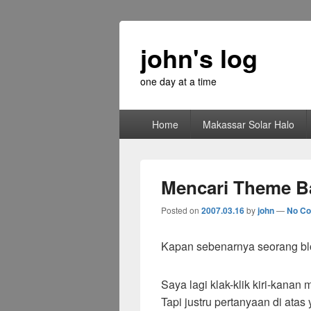
john's log
one day at a time
Primary
Home
Makassar Solar Halo
menu
Mencari Theme B
Posted on
2007.03.16
by
john
—
No C
Kapan sebenarnya seorang bl
Saya lagi klak-klik kiri-kanan 
Tapi justru pertanyaan di at