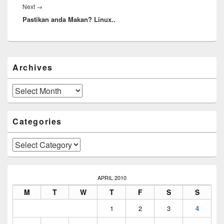
Next
Next
→
Pastikan anda Makan? Linux..
post:
Primary
Archives
Sidebar
Widget
Area
Archives
Categories
Categories
APRIL 2010
M
T
W
T
F
S
S
1
2
3
4