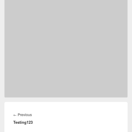
Post
navigation
Previous
←
Previous
Testing123
post: