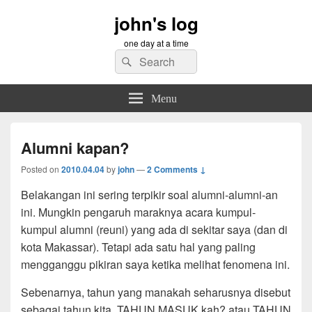
john's log
one day at a time
Search
Search
for:
Menu
Alumni kapan?
Posted on
2010.04.04
by
john
—
2 Comments ↓
Belakangan ini sering terpikir soal alumni-alumni-an
ini. Mungkin pengaruh maraknya acara kumpul-
kumpul alumni (reuni) yang ada di sekitar saya (dan di
kota Makassar). Tetapi ada satu hal yang paling
mengganggu pikiran saya ketika melihat fenomena ini.
Sebenarnya, tahun yang manakah seharusnya disebut
sebagai tahun kita, TAHUN MASUK kah? atau TAHUN