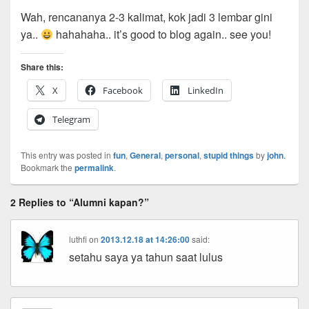
Wah, rencananya 2-3 kalimat, kok jadi 3 lembar gini
ya..
hahahaha.. it’s good to blog again.. see you!
Share this:
X
Facebook
LinkedIn
Telegram
This entry was posted in
fun
,
General
,
personal
,
stupid things
by
john
.
Bookmark the
permalink
.
2 Replies to “Alumni kapan?”
luthfi
on
2013.12.18 at 14:26:00
said:
setahu saya ya tahun saat lulus