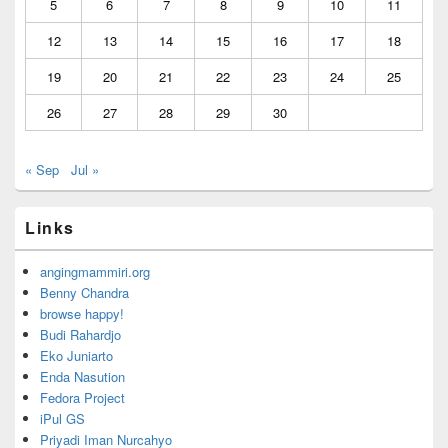
5
6
7
8
9
10
11
12
13
14
15
16
17
18
19
20
21
22
23
24
25
26
27
28
29
30
« Sep
Jul »
Links
angingmammiri.org
Benny Chandra
browse happy!
Budi Rahardjo
Eko Juniarto
Enda Nasution
Fedora Project
iPul GS
Priyadi Iman Nurcahyo