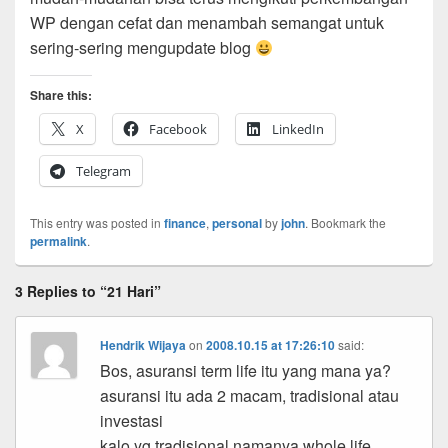
WP dengan cefat dan menambah semangat untuk
sering-sering mengupdate blog
Share this:
X
Facebook
LinkedIn
Telegram
This entry was posted in
finance
,
personal
by
john
. Bookmark the
permalink
.
3 Replies to “21 Hari”
Hendrik Wijaya
on
2008.10.15 at 17:26:10
said:
Bos, asuransi term life itu yang mana ya?
asuransi itu ada 2 macam, tradisional atau
investasi
kalo yg tradisional namanya whole life