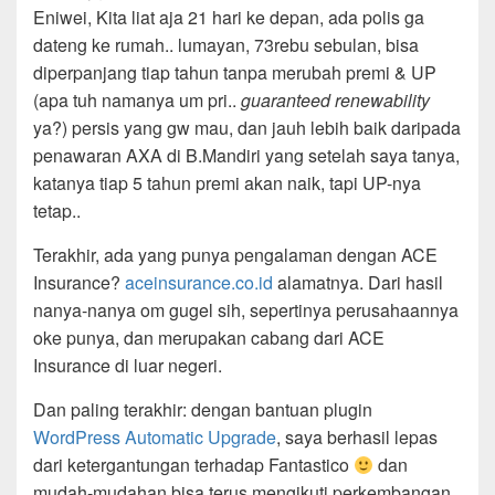
Eniwei, Kita liat aja 21 hari ke depan, ada polis ga
dateng ke rumah.. lumayan, 73rebu sebulan, bisa
diperpanjang tiap tahun tanpa merubah premi & UP
(apa tuh namanya um pri..
guaranteed renewability
ya?) persis yang gw mau, dan jauh lebih baik daripada
penawaran AXA di B.Mandiri yang setelah saya tanya,
katanya tiap 5 tahun premi akan naik, tapi UP-nya
tetap..
Terakhir, ada yang punya pengalaman dengan ACE
Insurance?
aceinsurance.co.id
alamatnya. Dari hasil
nanya-nanya om gugel sih, sepertinya perusahaannya
oke punya, dan merupakan cabang dari ACE
Insurance di luar negeri.
Dan paling terakhir: dengan bantuan plugin
WordPress Automatic Upgrade
, saya berhasil lepas
dari ketergantungan terhadap Fantastico
dan
mudah-mudahan bisa terus mengikuti perkembangan