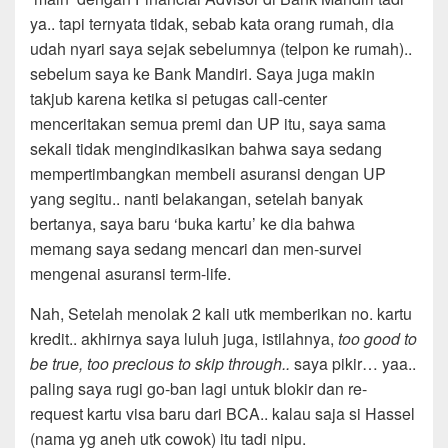
ya.. tapi ternyata tidak, sebab kata orang rumah, dia
udah nyari saya sejak sebelumnya (telpon ke rumah)..
sebelum saya ke Bank Mandiri. Saya juga makin
takjub karena ketika si petugas call-center
menceritakan semua premi dan UP itu, saya sama
sekali tidak mengindikasikan bahwa saya sedang
mempertimbangkan membeli asuransi dengan UP
yang segitu.. nanti belakangan, setelah banyak
bertanya, saya baru ‘buka kartu’ ke dia bahwa
memang saya sedang mencari dan men-survei
mengenai asuransi term-life.
Nah, Setelah menolak 2 kali utk memberikan no. kartu
kredit.. akhirnya saya luluh juga, istilahnya,
too good to
be true, too precious to skip through..
saya pikir… yaa..
paling saya rugi go-ban lagi untuk blokir dan re-
request kartu visa baru dari BCA.. kalau saja si Hassel
(nama yg aneh utk cowok) itu tadi nipu.