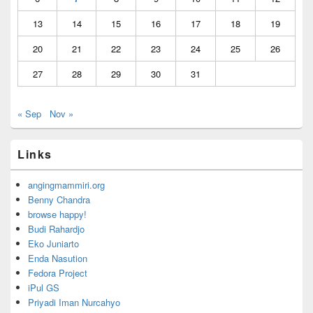
13
14
15
16
17
18
19
20
21
22
23
24
25
26
27
28
29
30
31
« Sep
Nov »
Links
angingmammiri.org
Benny Chandra
browse happy!
Budi Rahardjo
Eko Juniarto
Enda Nasution
Fedora Project
iPul GS
Priyadi Iman Nurcahyo