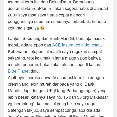
asuransi term-life dan ReksaDana. Berhubung
asuransi via EduPlan BII akan segera habis di Januari
2009 saya rasa saya harus cepat mencari
penggantinya sebelum semuanya terlambat.. hehehe
kok tragis gitu ya
Lanjut.. Sepulang dari Bank Mandiri, baru aja masuk
mobil.. ada telepon dari
ACE
Insurance
Indonesia
…
Kebenaran telepon ini masih saya ragukan sampai
sekarang, tapi kok makin lama makin yakin bahwa
mereka beneran, bukan akal-akalan seperti kasus
Blue Planet
dulu.
Ajaibnya, mereka nawarin asuransi term life dengan
premi yang lebih murah daripada yang di Bank
Mandiri, tapi dengan UP (Uang Pertanggungan) yang
lebih besar (katanya saya no. 15 dari 35 org Makassar
yg ‘beruntung’.. kalimat ini yang bikin saya ragu).
Setengah takjub, saya sempat curiga, apa dia ada
‘main’ dengan Financial Advisor di Bank Mandiri tadi