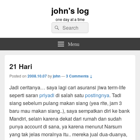
john's log
one day at a time
Search
Search
for:
Menu
21 Hari
Posted on
2008.10.07
by
john
—
3 Comments ↓
Jadi ceritanya… saya lagi cari asuransi jiwa term-life
seperti saran
priyadi
di salah satu
postingnya
. Tadi
siang sebelum pulang makan siang (yea rite, jam 3
baru mau makan siang..), saya sempatkan diri ke bank
Mandiri, selain karena dekat dari rumah dan sudah
punya account di sana, ya karena menurut Narsum
yang tak jelas moralnya itu.. mereka jual dua-duanya,