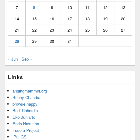
7
8
9
10
11
12
13
14
15
16
17
18
19
20
21
22
23
24
25
26
27
28
29
30
31
« Jun
Sep »
Links
angingmammiri.org
Benny Chandra
browse happy!
Budi Rahardjo
Eko Juniarto
Enda Nasution
Fedora Project
iPul GS