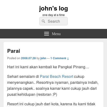
john's log
one day at a time
Search
Search
for:
Menu
Parai
Posted on
2008.07.28
by
john
—
1 Comment ↓
Hari ini kami akan kembali ke Pangkal Pinang…
Sehari semalam di
Parai Beach Resort
cukup
menyenangkan.. Resortnya nyaman, pantainya indah,
jalannya capek.. soalnya kamar kami cukup jauh dari
pusat kehidupan (restoran :P)
Resort ini cukup jauh dari kota, karena itu kami tidak