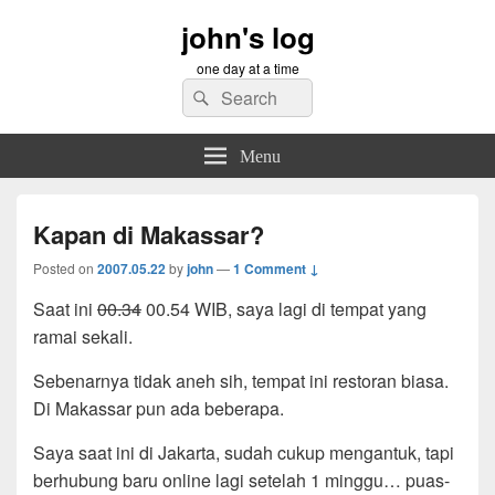
john's log
one day at a time
Search
Search
for:
Menu
Kapan di Makassar?
Posted on
2007.05.22
by
john
—
1 Comment ↓
Saat ini
00.34
00.54 WIB, saya lagi di tempat yang
ramai sekali.
Sebenarnya tidak aneh sih, tempat ini restoran biasa.
Di Makassar pun ada beberapa.
Saya saat ini di Jakarta, sudah cukup mengantuk, tapi
berhubung baru online lagi setelah 1 minggu… puas-