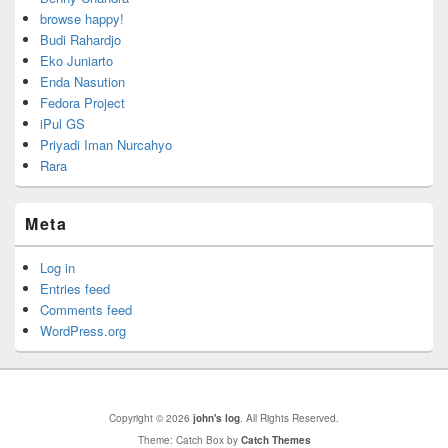
browse happy!
Budi Rahardjo
Eko Juniarto
Enda Nasution
Fedora Project
iPul GS
Priyadi Iman Nurcahyo
Rara
Meta
Log in
Entries feed
Comments feed
WordPress.org
Copyright © 2026
john's log
. All Rights Reserved.
Theme: Catch Box by
Catch Themes