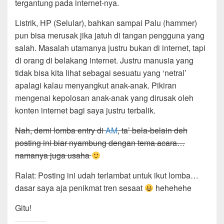
tergantung pada internet-nya.
Listrik, HP (Selular), bahkan sampai Palu (hammer)
pun bisa merusak jika jatuh di tangan pengguna yang
salah. Masalah utamanya justru bukan di internet, tapi
di orang di belakang internet. Justru manusia yang
tidak bisa kita lihat sebagai sesuatu yang ‘netral’
apalagi kalau menyangkut anak-anak. Pikiran
mengenai kepolosan anak-anak yang dirusak oleh
konten internet bagi saya justru terbalik.
Nah, demi lomba entry di
AM
, ta’ bela-belain deh
posting ini biar nyambung dengan tema acara…
namanya juga usaha
Ralat: Posting ini udah terlambat untuk ikut lomba…
dasar saya aja penikmat tren sesaat
hehehehe
Gitu!