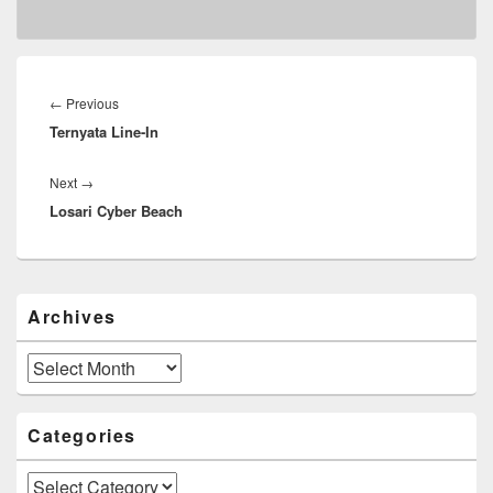
Post
navigation
Previous
←
Previous
Ternyata Line-In
post:
Next
Next
→
Losari Cyber Beach
post:
Primary
Archives
Sidebar
Widget
Area
Archives
Categories
Categories