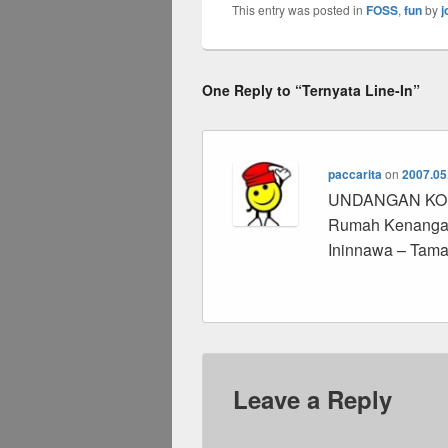
This entry was posted in
FOSS
,
fun
by
j
One Reply to “Ternyata Line-In”
paccarita
on
2007.05
UNDANGAN KOPD
Rumah Kenangan.
Ininnawa – Tama
Leave a Reply