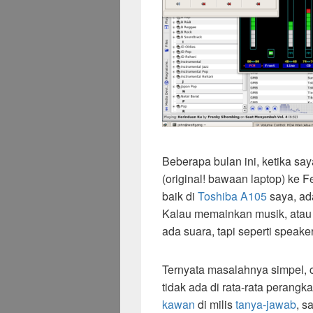
Beberapa bulan ini, ketika sa
(original! bawaan laptop) ke 
baik di
Toshiba
A105
saya, ad
Kalau memainkan musik, atau fi
ada suara, tapi seperti speak
Ternyata masalahnya simpel, 
tidak ada di rata-rata perangka
kawan
di milis
tanya-jawab
, s