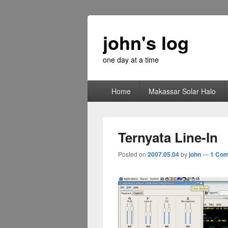
john's log
one day at a time
Primary
Home
Makassar Solar Halo
menu
Ternyata Line-In
Posted on
2007.05.04
by
john
—
1 Co