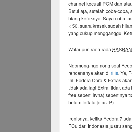
channel kecuali PCM dan atau 
Betul aja, setelah coba-coba,
biang keroknya. Saya coba, as
< 50, suara kresek sudah hila
yang cukup mengganggu. Keti
Walaupun rada-rada
BASBA
Ngomong-ngomong soal Fedora,
rencananya akan di
rilis
. Ya, 
ini, Fedora Core & Extras aka
tidak ada lagi Extra, tidak ada
free seperti livna) sepertinya
belum terlalu jelas :P).
Ironisnya, ketika Fedora 7 ud
FC6 dari Indonesia justru sang