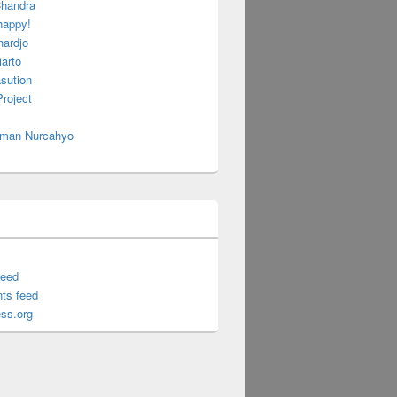
handra
happy!
hardjo
arto
sution
roject
 Iman Nurcahyo
feed
ts feed
ss.org