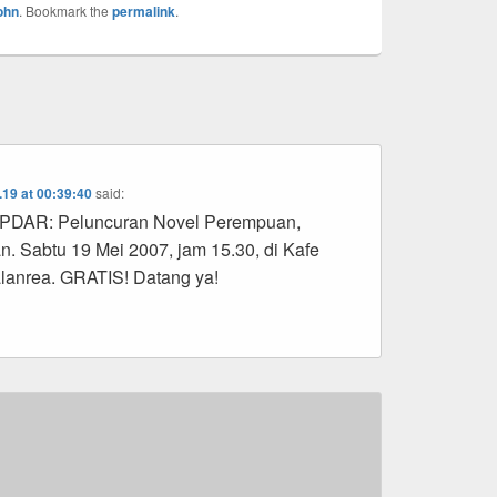
ohn
. Bookmark the
permalink
.
.19 at 00:39:40
said:
AR: Peluncuran Novel Perempuan,
 Sabtu 19 Mei 2007, jam 15.30, di Kafe
lanrea. GRATIS! Datang ya!