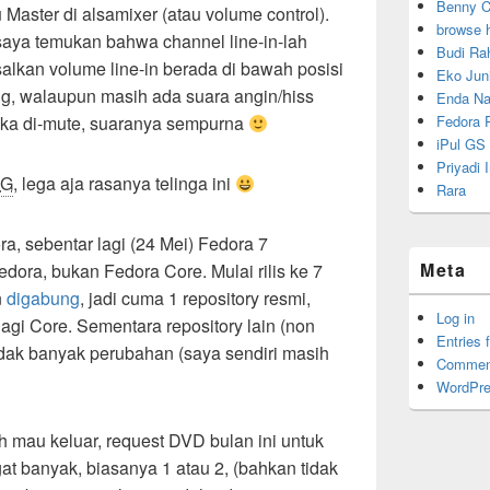
Benny C
Master di alsamixer (atau volume control).
browse 
 saya temukan bahwa channel line-in-lah
Budi Ra
alkan volume line-in berada di bawah posisi
Eko Juni
ng, walaupun masih ada suara angin/hiss
Enda Na
Fedora P
ka di-mute, suaranya sempurna
iPul GS
Priyadi
NG
, lega aja rasanya telinga ini
Rara
 sebentar lagi (24 Mei) Fedora 7
Meta
Fedora, bukan Fedora Core. Mulai rilis ke 7
n
digabung
, jadi cuma 1 repository resmi,
Log in
 lagi Core. Sementara repository lain (non
Entries 
 tidak banyak perubahan (saya sendiri masih
Commen
WordPre
ah mau keluar, request DVD bulan ini untuk
at banyak, biasanya 1 atau 2, (bahkan tidak