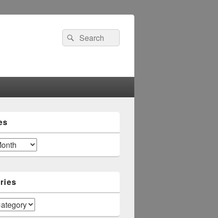
Search
Search
for:
es
ries