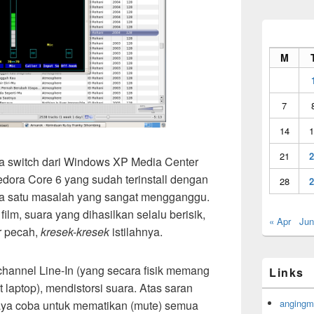
M
7
14
1
21
2
ya switch dari Windows XP Media Center
Fedora Core 6 yang sudah terinstall dengan
28
2
a satu masalah yang sangat mengganggu.
lm, suara yang dihasilkan selalu berisik,
« Apr
Jun
er pecah,
kresek-kresek
istilahnya.
channel Line-In (yang secara fisik memang
Links
t laptop), mendistorsi suara. Atas saran
angingm
aya coba untuk mematikan (mute) semua