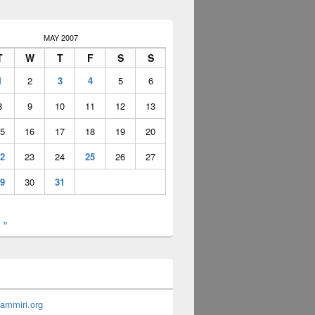
MAY 2007
T
W
T
F
S
S
1
2
3
4
5
6
8
9
10
11
12
13
5
16
17
18
19
20
2
23
24
25
26
27
9
30
31
 »
ammiri.org