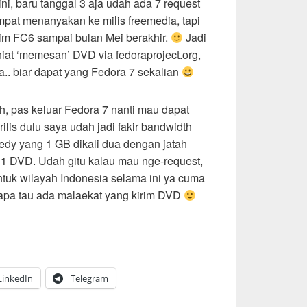
ni, baru tanggal 3 aja udah ada 7 request
mpat menanyakan ke milis freemedia, tapi
rim FC6 sampai bulan Mei berakhir.
Jadi
iat ‘memesan’ DVD via fedoraproject.org,
.. biar dapat yang Fedora 7 sekalian
h, pas keluar Fedora 7 nanti mau dapat
lis dulu saya udah jadi fakir bandwidth
edy yang 1 GB dikali dua dengan jatah
 1 DVD. Udah gitu kalau mau nge-request,
untuk wilayah Indonesia selama ini ya cuma
iapa tau ada malaekat yang kirim DVD
LinkedIn
Telegram